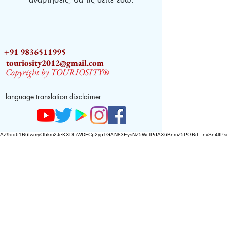
+91 9836511995
touriosity2012@gmail.com
Copyright by TOURIOSITY®
language translation disclaimer
AZ9qq61R6IwmyOhkm2JeKXDLiWDFCp2ypTGAN83EysNZ5WctPdAX6BnmZ5PGBrL_nvSn4lfPs