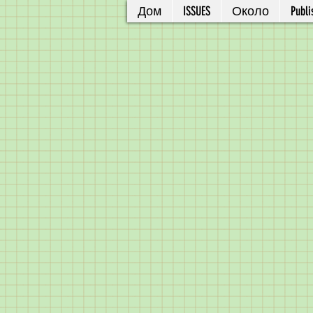
Дом
ISSUES
Около
Publi