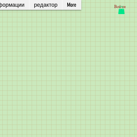
нформации
редактор
More
Войти