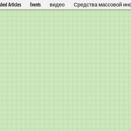
shed Articles
Events
видео
Средства массовой и