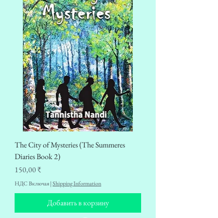
The City of Mysteries (The Summeres
Diaries Book 2)
Цена
150,00 ₹
НДС Включая
|
Shipping Information
Добавить в корзину