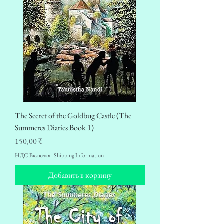
The Secret of the Goldbug Castle (The
Summeres Diaries Book 1)
Цена
150,00 ₹
НДС Включая
|
Shipping Information
Добавить в корзину