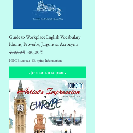
Guide to Workplace English Vocabulary:
Idioms, Proverbs, Jargons & Acronyms
Обычная цена
Цена со скидкой
400,00 ₹
380,00 ₹
НДС Включая
|
Shipping Information
Добавить в корзину