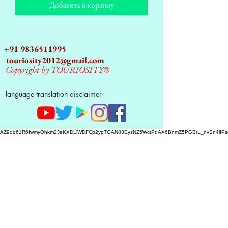
Добавить в корзину
+91 9836511995
touriosity2012@gmail.com
Copyright by TOURIOSITY®
language translation disclaimer
AZ9qq61R6IwmyOhkm2JeKXDLiWDFCp2ypTGAN83EysNZ5WctPdAX6BnmZ5PGBrL_nvSn4lfPs